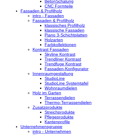
BetonSchalung
CNC Formteile
Fassaden & Profilholz
intro - Fassaden
Fassaden & Profilholz
klassisches Profilholz
klassische Fassaden
Piano 3-Schichtplatten
Holzarten
Farbkollektionen
Kontrast Fassaden
Skyline Kontrast
Trendliner Kontrast
Trendfuge Kontrast
Fassaden-Konfigurator
Innenraumgestaltung
StudioLine
StudioLine Systemtafel
Wohnraumdielen
Holz im Garten
Terrassendielen
Thermo-Terrassendielen
Zusatzprodukte
Streichprodukte
Pflegeprodukte
Kantenprofile
Unternehmensgruppe
intro - Unternehmen