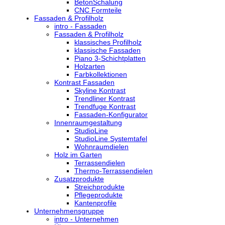
BetonSchalung
CNC Formteile
Fassaden & Profilholz
intro - Fassaden
Fassaden & Profilholz
klassisches Profilholz
klassische Fassaden
Piano 3-Schichtplatten
Holzarten
Farbkollektionen
Kontrast Fassaden
Skyline Kontrast
Trendliner Kontrast
Trendfuge Kontrast
Fassaden-Konfigurator
Innenraumgestaltung
StudioLine
StudioLine Systemtafel
Wohnraumdielen
Holz im Garten
Terrassendielen
Thermo-Terrassendielen
Zusatzprodukte
Streichprodukte
Pflegeprodukte
Kantenprofile
Unternehmensgruppe
intro - Unternehmen