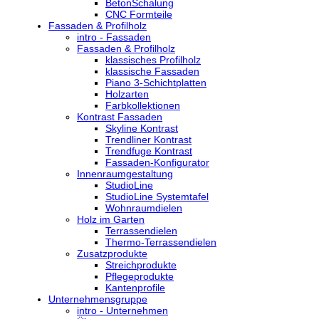
BetonSchalung
CNC Formteile
Fassaden & Profilholz
intro - Fassaden
Fassaden & Profilholz
klassisches Profilholz
klassische Fassaden
Piano 3-Schichtplatten
Holzarten
Farbkollektionen
Kontrast Fassaden
Skyline Kontrast
Trendliner Kontrast
Trendfuge Kontrast
Fassaden-Konfigurator
Innenraumgestaltung
StudioLine
StudioLine Systemtafel
Wohnraumdielen
Holz im Garten
Terrassendielen
Thermo-Terrassendielen
Zusatzprodukte
Streichprodukte
Pflegeprodukte
Kantenprofile
Unternehmensgruppe
intro - Unternehmen