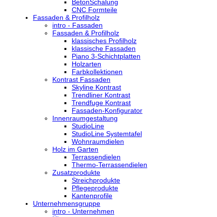
BetonSchalung
CNC Formteile
Fassaden & Profilholz
intro - Fassaden
Fassaden & Profilholz
klassisches Profilholz
klassische Fassaden
Piano 3-Schichtplatten
Holzarten
Farbkollektionen
Kontrast Fassaden
Skyline Kontrast
Trendliner Kontrast
Trendfuge Kontrast
Fassaden-Konfigurator
Innenraumgestaltung
StudioLine
StudioLine Systemtafel
Wohnraumdielen
Holz im Garten
Terrassendielen
Thermo-Terrassendielen
Zusatzprodukte
Streichprodukte
Pflegeprodukte
Kantenprofile
Unternehmensgruppe
intro - Unternehmen